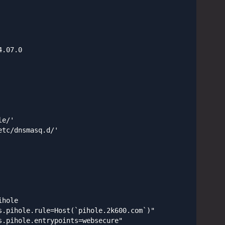
.07.0

e/'

tc/dnsmasq.d/'

hole

s.pihole.rule=Host(`pihole.2k600.com`)"

s.pihole.entrypoints=websecure"
