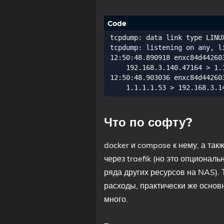
tcpdump: data link type LINUX
tcpdump: listening on any, l
12:50:48.890918 enxc84d44260
    192.168.3.140.47164 > 1.
12:50:48.903036 enxc84d44260
Что по софту?
docker и compose к нему, а та
через traefik (но это опциональ
ряда других ресурсов на NAS).
расходы, практически же основн
много.