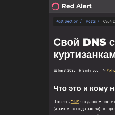
Red Alert
about
Post Section
Posts
Свой D
posts
Свой DNS с
notes
куртизанка
Tags
📅 Jan 8, 2025
·
☕ 8 min read
🏷️
#piho
Categories
Series
Что это и кому 
Что есть
DNS
я в данном посте 
(и зачем-то сюда зашли), то пр