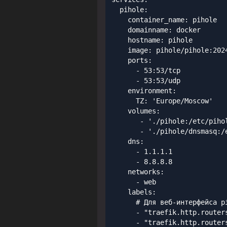
  pihole:

    container_name: pihole

    domainname: docker

    hostname: pihole

    image: pihole/pihole:2024
    ports:

      - 53:53/tcp

      - 53:53/udp

    environment:

      TZ: 'Europe/Moscow'

    volumes:

       - './pihole:/etc/pihol
       - './pihole/dnsmasq:/e
    dns:

      - 1.1.1.1

      - 8.8.8.8

    networks:

      - web

    labels:

      # Для веб-интерфейса pi
      - "traefik.http.router
      - "traefik.http.router