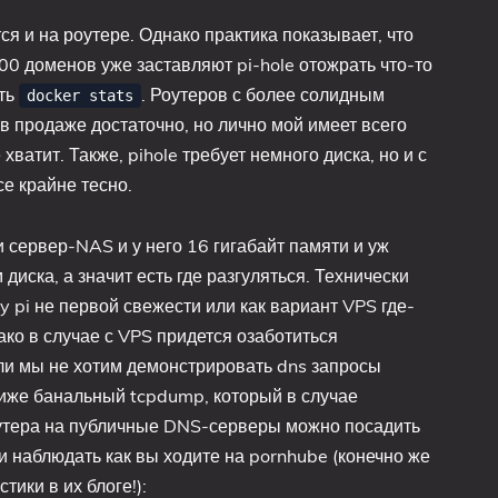
ся и на роутере. Однако практика показывает, что
00 доменов уже заставляют pi-hole отожрать что-то
ить
. Роутеров с более солидным
docker stats
в продаже достаточно, но лично мой имеет всего
хватит. Также, pihole требует немного диска, но и с
се крайне тесно.
 сервер-NAS и у него 16 гигабайт памяти и уж
диска, а значит есть где разгуляться. Технически
ry pi не первой свежести или как вариант VPS где-
ко в случае с VPS придется озаботиться
ли мы не хотим демонстрировать dns запросы
иже банальный tcpdump, который в случае
оутера на публичные DNS-серверы можно посадить
 наблюдать как вы ходите на pornhube (конечно же
тики в их блоге!):