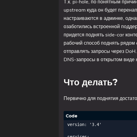
Т.к. pi-hole, по понятным при
upstream куда он будет перена
настраиваются в админке, одна
озаботились встроенной подде
придется поднять side-car кон
рабочий способ поднять рядом c
отправлять запросы через DoH.
DNS-запросы в открытом виде 
Что делать?
Первично для поднятия достато
version: '3.4'

services:
