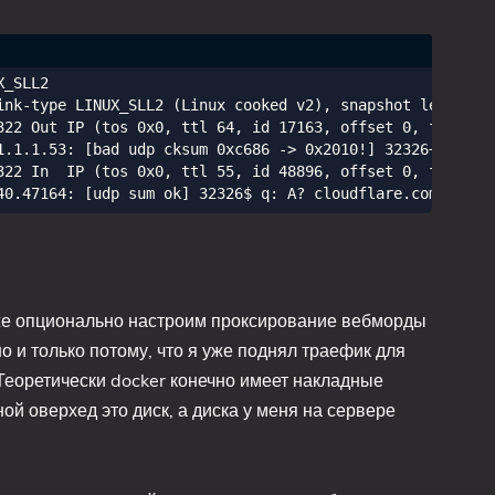
_SLL2

ink-type LINUX_SLL2 (Linux cooked v2), snapshot length 26
322 Out IP (tos 0x0, ttl 64, id 17163, offset 0, flags [n
1.1.1.53: [bad udp cksum 0xc686 -> 0x2010!] 32326+ [1au] 
322 In  IP (tos 0x0, ttl 55, id 48896, offset 0, flags [D
кже опционально настроим проксирование вебморды
но и только потому, что я уже поднял траефик для
 Теоретически docker конечно имеет накладные
ой оверхед это диск, а диска у меня на сервере