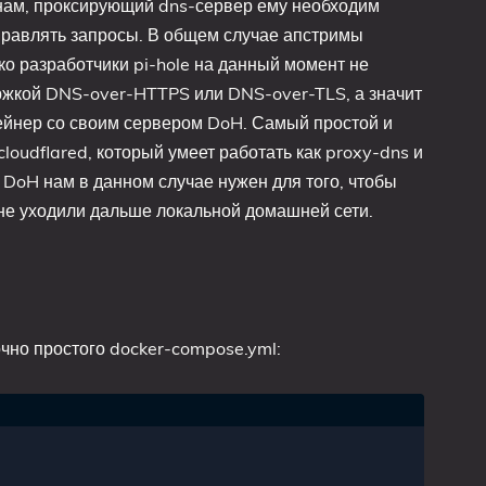
чинам, проксирующий dns-сервер ему необходим
правлять запросы. В общем случае апстримы
ко разработчики pi-hole на данный момент не
ржкой DNS-over-HTTPS или DNS-over-TLS, а значит
тейнер со своим сервером DoH. Самый простой и
loudflared, который умеет работать как proxy-dns и
 DoH нам в данном случае нужен для того, чтобы
не уходили дальше локальной домашней сети.
чно простого docker-compose.yml: