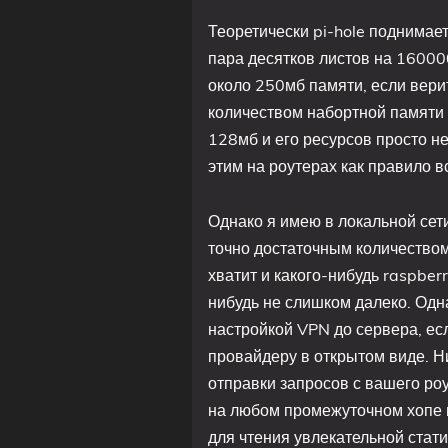
Теоретически pi-hole поднимает
пара десятков листов на 16000
около 250мб памяти, если вер
количеством набортной памяти 
128мб и его ресурсов просто не 
этим на роутерах как правило в
Однако я имею в локальной сети
точно достаточным количеством 
хватит и какого-нибудь raspber
нибудь не слишком далеко. Одна
настройкой VPN до сервера, ес
провайдеру в открытом виде. Н
отправки запросов с вашего р
на любом промежуточном хопе и
для чтения увлекательной статис