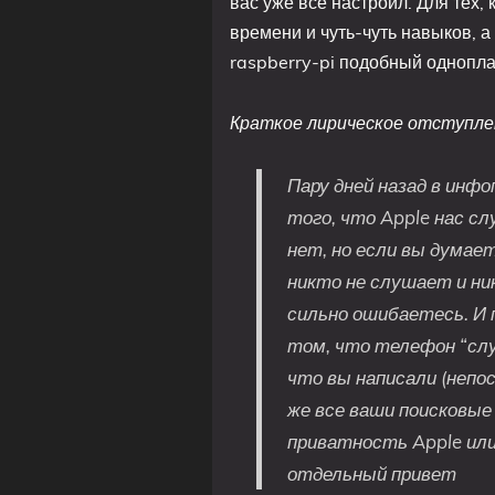
вас уже все настроил. Для тех, 
времени и чуть-чуть навыков, а
raspberry-pi подобный однопла
Краткое лирическое отступле
Пару дней назад в инф
того, что Apple нас с
нет, но если вы думае
никто не слушает и ни
сильно ошибаетесь. И 
том, что телефон “сл
что вы написали (непо
же все ваши поисковые
приватность Apple ил
отдельный привет