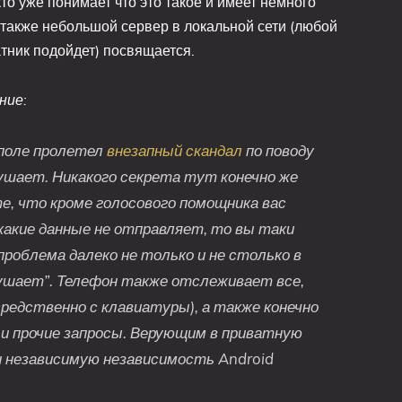
кто уже понимает что это такое и имеет немного
 также небольшой сервер в локальной сети (любой
тник подойдет) посвящается.
ние:
ополе пролетел
внезапный скандал
по поводу
лушает. Никакого секрета тут конечно же
те, что кроме голосового помощника вас
какие данные не отправляет, то вы таки
проблема далеко не только и не столько в
ушает”. Телефон также отслеживает все,
средственно с клавиатуры), а также конечно
 и прочие запросы. Верующим в приватную
и независимую независимость Android