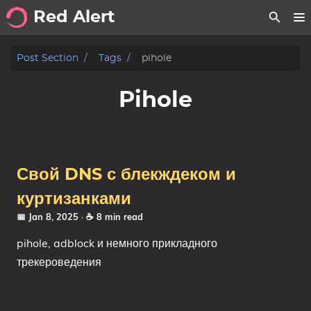
Red Alert
about
Post Section
Tags
pihole
posts
Pihole
notes
Tags
Свой DNS с блекждеком и
Categories
куртизанками
📅 Jan 8, 2025
· ☕ 8 min read
Series
pihole, adblock и немного прикладного
трекероведения